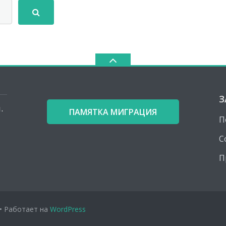
З
.
ПАМЯТКА МИГРАЦИЯ
П
С
П
• Работает на
WordPress